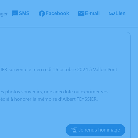
ager
SMS
Facebook
E-mail
Lien
SIER survenu le mercredi 16 octobre 2024 à Vallon Pont
 des photos souvenirs, une anecdote ou exprimer vos
 dédié à honorer la mémoire d’Albert TEYSSIER.
Je rends hommage