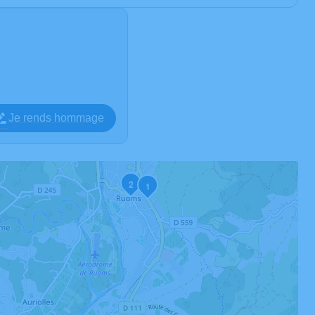
Je rends hommage
2
1