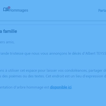
Part
Hommages
0
a famille
hers amis,
rande tristesse que nous vous annonçons le décès d’Albert TEYS
ns à utiliser cet espace pour laisser vos condoléances, partager
s des poèmes ou des textes. Cet endroit est un lieu d'expression
lantation d’arbre hommage est
disponible ici
.